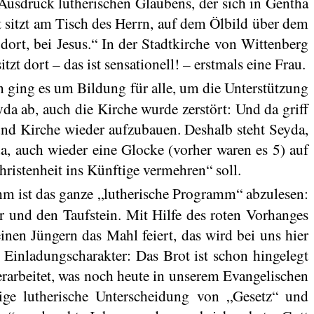
 Ausdruck lutherischen Glaubens, der sich in
Gentha
t sitzt am Tisch des Herrn, auf dem Ölbild über dem
 dort, bei Jesus.“ In der Stadtkirche von Wittenberg
itzt dort – das ist sensationell! – erstmals eine Frau.
n ging es um Bildung für alle, um die Unterstützung
da ab, auch die Kirche wurde zerstört: Und da griff
 und Kirche wieder aufzubauen. Deshalb steht Seyda,
a, auch wieder eine Glocke (vorher waren es 5) auf
ristenheit ins Künftige vermehren“ soll.
ihm ist das ganze „lutherische Programm“ abzulesen:
r und den Taufstein. Mit Hilfe des roten Vorhanges
inen Jüngern das Mahl feiert, das wird bei uns hier
Einladungscharakter: Das Brot ist schon hingelegt
erarbeitet, was noch heute in unserem Evangelischen
ge lutherische Unterscheidung von „Gesetz“ und