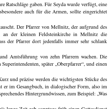
ihre Ratschläge gaben. Für Seyda wurde verfügt, eine
sbesondere auch für die Armen, sollte eingerichtet
tauscht. Der Pfarrer von
Mellnitz
, der aufgrund des
 an der kleinen Feldsteinkirche in
Mellnitz
die
ass der Pfarrer dort jedenfalls immer sehr schlank
g und Amtsführung von zehn Pfarrern wachen. Die
n Superintendenten, später „Oberpfarrer“, und einen
urz und präzise werden die wichtigsten Stücke des
ht er im Gesangbuch, in dialogischer Form, also im
tsprechendes Hintergrundwissen, zum Beispiel: „Was
; lange Zeit gab sonntags früh einen Gottesdienst