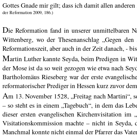
Gottes Gnade mir gilt; dass ich damit allen anderen 
der Reformation 2009, 186.)
D
ie Reformation fand in unserer unmittelbaren N
Wittenberg, wo der Thesenanschlag „Gegen den Ab
Reformationszeit, aber auch in der Zeit danach, - bis
M
artin Luther kannte Seyda, beim Predigen in Wit
der
Mose
ist da so weit gezogen wie etwa nach S
Bartholomäus Rieseberg war der erste evangelische
reformatorischer Prediger in Hessen kurz zuvor dem
A
m 13. November 1528, „Freitag nach Martini“, sol
– so steht es in einem „Tagebuch“, in dem das Leb
dieser ersten evangelischen Kirchenvisitation i
Visitationskommission machte – nicht in Seyda, de
Manchmal konnte nicht einmal der Pfarrer das Vater 