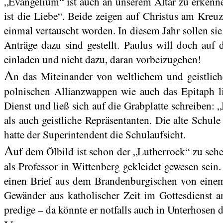
„Evangelium“ ist auch an unserem Altar zu erkenn
ist die Liebe“. Beide zeigen auf Christus am Kreu
einmal vertauscht worden. In diesem Jahr sollen si
Anträge dazu sind gestellt. Paulus will doch auf
einladen und nicht dazu, daran vorbeizugehen!
A
n das Miteinander von weltlichem und geistlic
polnischen Allianzwappen wie auch das Epitaph 
Dienst und ließ sich auf die Grabplatte schreiben:
als auch geistliche Repräsentanten. Die alte Schu
hatte der Superintendent die Schulaufsicht.
A
uf dem Ölbild ist schon der „Lutherrock“ zu sehen
als Professor in Wittenberg gekleidet gewesen sein.
einen Brief aus dem Brandenburgischen von einem b
Gewänder aus katholischer Zeit im Gottesdienst 
predige – da könnte er notfalls auch in Unterhosen d