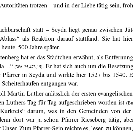
Autoritäten trotzen – und in der Liebe tätig sein, fro
achbarschaft statt – Seyda liegt genau zwischen J
lass“ als Reaktion darauf stattfand. Sie hat hie
 heute, 500 Jahre später.
tenberg hat er das Städtchen erwähnt, als Entfernung
eyda…“
. Er hat sich auch um die Besetzun
(WA 25,473,15)
 Pfarrer in Seyda und wirkte hier 1527 bis 1540. 
 Scheiterhaufen entgangen war.
l Martin Luther anlässlich der ersten evangelischen
en Luthers Tag für Tag aufgeschrieben worden ist
(Bu
m „Kurkreis“ darum, was in den Gemeinden von de
nn dort war ja schon Pfarrer Rieseberg tätig, abe
Unser. Zum Pfarrer-Sein reichte es, lesen zu können,