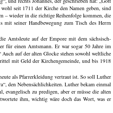
, und rechts Johannes, der geschrieben hat: „Gott
ie wohl seit 1711 der Kirche den Namen geben, sind
um – wieder in die richtige Reihenfolge kommen, die
etrus mit seiner Handbewegung zum Tisch des Herrn
 die
Amtsleute
auf der Empore mit dem sächsisch-
ger
für einen
Amtsmann
. Er war sogar 50 Jahre im
“ Auch auf der alten Glocke stehen sowohl weltliche
Drittel mit Geld der Kirchengemeinde, und bis 1918
eute als Pfarrerkleidung vertraut ist. So soll Luther
ra
“, den Nebensächlichkeiten. Luther bekam einmal
, evangelisch zu predigen, aber er müsse die alten
twortete ihm, wichtig wäre doch das Wort, was er