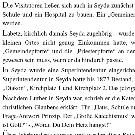
D
ie
Visitatoren
ließen sich auch in Seyda zunächst 
Schule und ein Hospital zu bauen. Ein „Gemeiner K
werden.
L
abetz
, kirchlich damals Seyda zugehörig - wurd
kleinen Ortes nicht genug Einkommen hatte, w
„Gemeindepforte“ und die „Priesterpforte“ an der 
gewesen sein muss, wenn er da hindurch passte.
I
n Seyda wurde eine
Superintendentur
eingericht
Superintendentur
in Seyda hatte bis 1877 Bestand, 
„Diakon“, Kirchplatz 1 und Kirchplatz 2. Das jetzi
N
achdem Luther in Seyda war, schrieb er die Kat
christlichen Glaubens erklärt: Für „Haus, Schule 
Frage-Antwort Prinzip. Der „Große Katechismus“ wa
ist Gott?“ - „Woran Du Dein Herz hängst!“
Ü
ber Jahrhunderte wurden und werden diese Katec