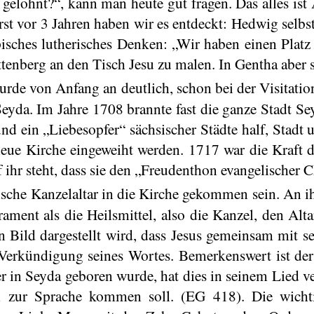
gelohnt?“, kann man heute gut fragen. Das alles ist
rst vor 3 Jahren haben wir es entdeckt: Hedwig selbs
pisches lutherisches Denken: „Wir haben einen Platz
tenberg an den Tisch Jesu zu malen. In
Gentha
aber s
urde von Anfang an deutlich, schon bei der Visitatio
da. Im Jahre 1708 brannte fast die ganze Stadt Sey
nd ein „Liebesopfer“ sächsischer Städte half, Stadt
neue Kirche eingeweiht werden. 1717 war die Kraft d
ihr steht, dass sie den „
Freudenthon
evangelischer Ch
rische Kanzelaltar in die Kirche gekommen sein. An 
ment als die Heilsmittel, also die Kanzel, den Alta
n Bild dargestellt wird, dass Jesus gemeinsam mit se
Verkündigung seines Wortes. Bemerkenswert ist der 
r in Seyda geboren wurde, hat dies in seinem Lied v
 zur Sprache kommen soll. (EG 418). Die wichti