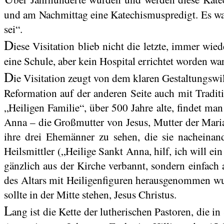
und am Nachmittag eine Katechismuspredigt. Es war 
sei“.
D
iese Visitation blieb nicht die letzte, immer wi
eine Schule, aber kein Hospital errichtet worden war
D
ie Visitation zeugt von dem klaren Gestaltungsw
Reformation auf der anderen Seite auch mit Tradi
„Heiligen Familie“, über 500 Jahre alte, findet ma
Anna – die Großmutter von Jesus, Mutter der Maria.
ihre drei Ehemänner zu sehen, die sie nacheinand
Heilsmittler („Heilige Sankt Anna, hilf, ich will e
gänzlich aus der Kirche verbannt, sondern einfach 
des Altars mit Heiligenfiguren herausgenommen wur
sollte in der Mitte stehen, Jesus Christus.
L
ang ist die Kette der lutherischen Pastoren, die 