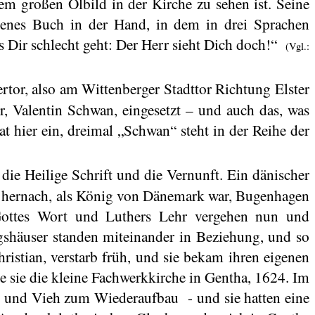
em großen Ölbild in der Kirche zu sehen ist. Seine
agenes Buch in der Hand, in dem in drei Sprachen
 Dir schlecht geht: Der Herr sieht Dich doch!“
(Vgl.:
rtor, also am Wittenberger Stadttor Richtung Elster
, Valentin Schwan, eingesetzt – und auch das, was
rat hier ein, dreimal „Schwan“ steht in der Reihe der
die Heilige Schrift und die Vernunft. Ein dänischer
nd hernach, als König von Dänemark war,
Bugenhagen
 „Gottes Wort und Luthers Lehr vergehen nun und
shäuser standen miteinander in Beziehung, und so
istian, verstarb früh, und sie bekam ihren eigenen
ete sie die kleine Fachwerkkirche in
Gentha
, 1624. Im
t und Vieh zum Wiederaufbau
- und sie hatten eine