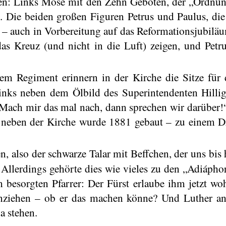
en: Links
Mose
mit den Zehn Geboten, der „Ordnung“
z. Die beiden großen Figuren Petrus und Paulus, d
e – auch in Vorbereitung auf das Reformationsjubilä
 das Kreuz (und nicht in die Luft) zeigen, und P
hem Regiment erinnern in der Kirche die Sitze für
links neben dem Ölbild des Superintendenten
Hilli
 „Mach mir das mal nach, dann sprechen wir darüber!
le neben der Kirche wurde 1881 gebaut – zu einem 
, also der schwarze Talar mit Beffchen, der uns bis h
 Allerdings gehörte dies wie vieles zu den „
Adiápho
esorgten Pfarrer: Der Fürst erlaube ihm jetzt wohl
anziehen – ob er das machen könne? Und Luther an
a stehen.