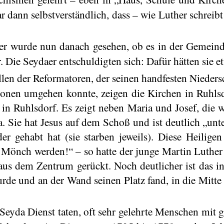
dann selbstverständlich, dass – wie Luther schreibt
eder wurde nun danach gesehen, ob es in der Gemeinde
. Die Seydaer entschuldigten sich: Dafür hätten sie e
illen der Reformatoren, der seinen handfesten Niede
tionen umgehen konnte, zeigen die Kirchen in
Ruhls
n in
Ruhlsdorf
. Es zeigt neben Maria und Josef, die w
 Sie hat Jesus auf dem Schoß und ist deutlich „unte
er gehabt hat (sie starben jeweils). Diese Heilige
in Mönch werden!“ – so hatte der junge Martin Luthe
aus dem Zentrum gerückt. Noch deutlicher ist das in
de und an der Wand seinen Platz fand, in die Mitte
in Seyda Dienst taten, oft sehr gelehrte Menschen mit