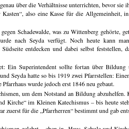
genau über die Verhältnisse unterrichten, bevor sie 
asten“, also eine Kasse für die Allgemeinheit, in
e gegen
Schadewalde
, was zu Wittenberg gehörte, ge
urde nach Seyda verfügt. Noch heute kann man
Südseite entdecken und dabei selbst feststellen, d
et: Ein Superintendent sollte fortan über Bildun
und Seyda hatte so bis 1919 zwei Pfarrstellen: Eine
ge Pfarrhaus wurde jedoch erst 1846 neu gebaut.
echismen, um dem Notstand an Bildung abzuhelfen. K
und Kirche“ im Kleinen Katechismus – bis heute ste
r zuerst für die „Pfarrherren“ bestimmt und gab en
hismen gelehrt – eben in „Haus, Schule und Kirche“