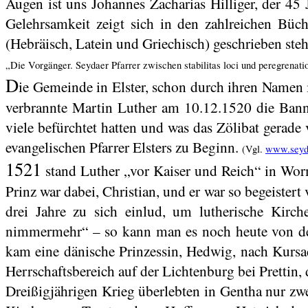
Augen ist uns Johannes Zacharias
Hilliger
, der 45
Gelehrsamkeit zeigt sich in den zahlreichen Büc
(Hebräisch, Latein und Griechisch) geschrieben ste
„Die Vorgänger. Seydaer Pfarrer zwischen
stabilitas
loci und
peregrenati
D
ie Gemeinde in Elster, schon durch ihren Namen 
verbrannte Martin Luther am 10.12.1520 die Banna
viele befürchtet hatten und was das Zölibat gerade v
evangelischen Pfarrer
Elsters
zu Beginn.
(Vgl.
www.seyda
1521
stand Luther „vor Kaiser und Reich“ in Worms
Prinz war dabei, Christian, und er war so begeiste
drei Jahre zu sich einlud, um lutherische Kirc
nimmermehr“ – so kann man es noch heute von den
kam eine dänische Prinzessin, Hedwig, nach Kursac
Herrschaftsbereich auf der Lichtenburg bei Prettin, 
Dreißigjährigen Krieg überlebten in
Gentha
nur zwe