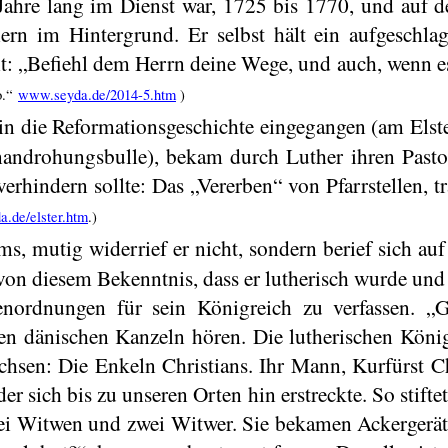
 Jahre lang im Dienst war, 1725 bis 1770, und auf d
hern im Hintergrund. Er selbst hält ein aufgeschl
ht: „Befiehl dem Herrn deine Wege, und auch, wenn es
o
.“
www.seyda.de/2014-5.htm
)
in die Reformationsgeschichte eingegangen (am Elste
ndrohungsbulle), bekam durch Luther ihren Pastor
erhindern sollte: Das „Vererben“ von Pfarrstellen, t
.de/elster.htm
.)
, mutig widerrief er nicht, sondern berief sich auf 
rt von diesem Bekenntnis, dass er lutherisch wurde u
henordnungen für sein Königreich zu verfassen.
 dänischen Kanzeln hören. Die lutherischen König
hsen: Die Enkeln Christians. Ihr Mann, Kurfürst Chr
der sich bis zu unseren Orten hin erstreckte. So stift
i Witwen und zwei Witwer. Sie bekamen Ackergerä