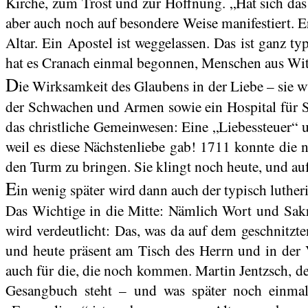
Kirche, zum Trost und zur Hoffnung. „Hat sich das 
aber auch noch auf besondere Weise manifestiert. E
Altar. Ein Apostel ist weggelassen. Das ist ganz ty
hat es Cranach einmal begonnen, Menschen aus Wit
D
ie Wirksamkeit des Glaubens in der Liebe – sie w
der Schwachen und Armen sowie ein Hospital für Sey
das christliche Gemeinwesen: Eine „Liebessteuer“ u
weil es diese Nächstenliebe gab! 1711 konnte die 
den Turm zu bringen. Sie klingt noch heute, und auf 
E
in wenig später wird dann auch der typisch luthe
Das Wichtige in die Mitte: Nämlich Wort und Sakra
wird verdeutlicht: Das, was da auf dem geschnitzte
und heute präsent am Tisch des Herrn und in der 
auch für die, die noch kommen. Martin Jentzsch, de
Gesangbuch steht – und was später noch einmal